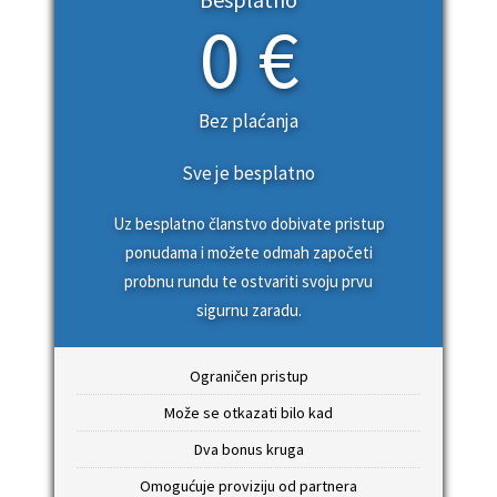
0 €
Bez plaćanja
Sve je besplatno
Uz besplatno članstvo dobivate pristup
ponudama i možete odmah započeti
probnu rundu te ostvariti svoju prvu
sigurnu zaradu.
Ograničen pristup
Može se otkazati bilo kad
Dva bonus kruga
Omogućuje proviziju od partnera