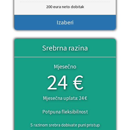
200 eura neto dobitak
Izaberi
Srebrna razina
Mjesečno
24 €
Mjesečna uplata: 24 €
Potpuna fleksibilnost
S razinom srebra dobivate puni pristup